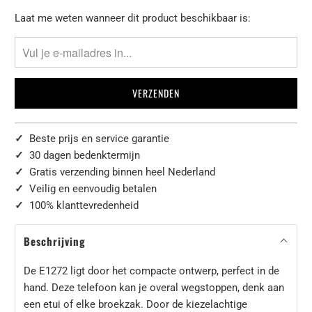
Laat
Laat me weten wanneer dit product beschikbaar is:
het
me
weten
wanneer
{{
product
}}
✓
Beste prijs en service garantie
beschikbaar
✓
30 dagen bedenktermijn
komt
✓
Gratis verzending binnen heel Nederland
-
✓
Veilig en eenvoudig betalen
{{
✓
100% klanttevredenheid
url
}}:
Beschrijving
De E1272 ligt door het compacte ontwerp, perfect in de
hand. Deze telefoon kan je overal wegstoppen, denk aan
een etui of elke broekzak. Door de kiezelachtige