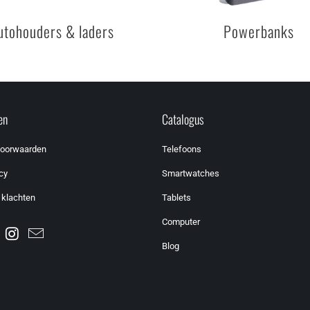
utohouders & laders
Powerbanks
en
Catalogus
voorwaarden
Telefoons
cy
Smartwatches
 klachten
Tablets
Computer
Blog