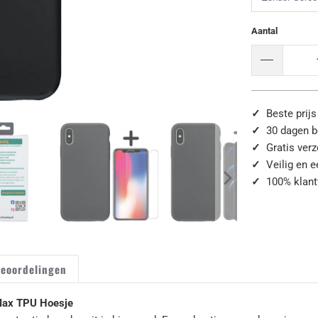
Aantal
✓
Beste prijs
✓
30 dagen b
✓
Gratis ver
✓
Veilig en 
✓
100% klant
eoordelingen
Max TPU Hoesje