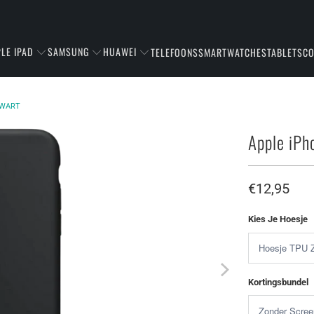
LE IPAD
SAMSUNG
HUAWEI
TELEFOONS
SMARTWATCHES
TABLETS
C
ZWART
Apple iPh
€12,95
Kies Je Hoesje
Kortingsbundel