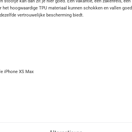
 stootje kan dan zit je hier goed. Een vakantie, een zakenreis, een d
r het hoogwaardige TPU materiaal kunnen schokken en vallen goed
l dezelfde vertrouwelijke bescherming biedt.
ple iPhone XS Max