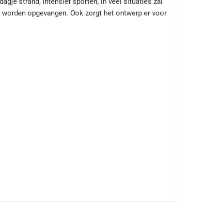
agje strand, intensief sporten, in veel situaties zal
 worden opgevangen. Ook zorgt het ontwerp er voor