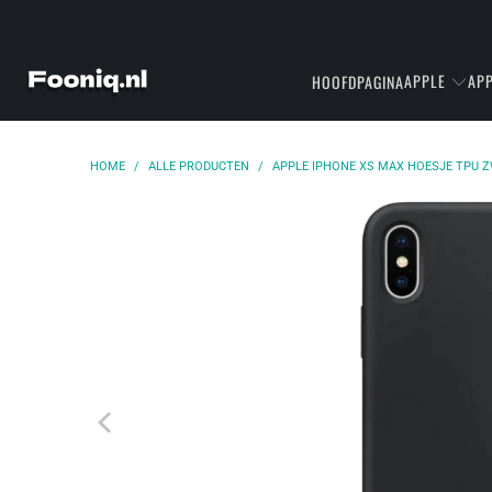
APPLE
APP
HOOFDPAGINA
HOME
/
ALLE PRODUCTEN
/
APPLE IPHONE XS MAX HOESJE TPU 