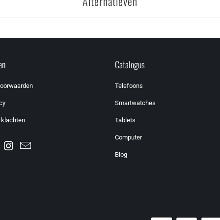
Alternatieven
en
Catalogus
voorwaarden
Telefoons
cy
Smartwatches
 klachten
Tablets
Computer
Blog