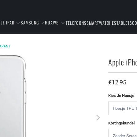
LE IPAD
SAMSUNG
HUAWEI
TELEFOONS
SMARTWATCHES
TABLETS
C
PARANT
Apple iPh
€12,95
Kies Je Hoesje
Kortingsbundel