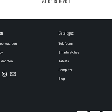
Alternatieven
en
Catalogus
voorwaarden
Telefoons
cy
Smartwatches
 klachten
Tablets
Computer
Blog