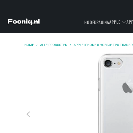
APPLE
APP
HOOFDPAGINA
HOME
/
ALLE PRODUCTEN
/
APPLE IPHONE 8 HOESJE TPU TRANS