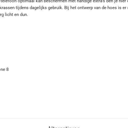
uw telefoon optimaal kan beschermen met handige extra's ben je hier 
krassen tijdens dagelijks gebruik. Bij het ontwerp van de hoes is 
rg licht en dun.
one 8