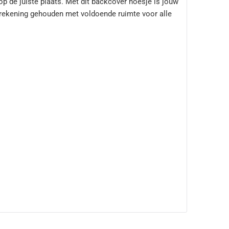
op de juiste plaats. Met dit backcover hoesje is jouw
er rekening gehouden met voldoende ruimte voor alle