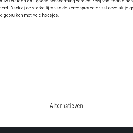
jouw telefoon ook goede bescherming verdient? Wij van Fooniq hebbe
. Dankzij de sterke lijm van de screenprotector zal deze altijd goe
e gebruiken met vele hoesjes.
Alternatieven