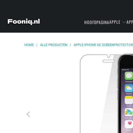
APPLE
APP
HOOFDPAGINA
HOME
/
ALLE PRODUCTEN
/
APPLE IPHONE 6S SCREENPROTECTO