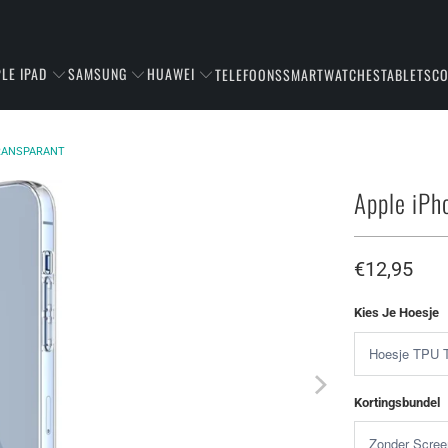
LE IPAD
SAMSUNG
HUAWEI
TELEFOONS
SMARTWATCHES
TABLETS
C
TRANSPARANT
Apple iPh
€12,95
Kies Je Hoesje
Kortingsbundel