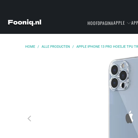
APPLE
APP
HOOFDPAGINA
HOME
/
ALLE PRODUCTEN
/
APPLE IPHONE 13 PRO HOESJE TPU 