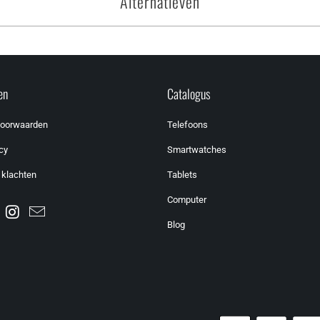
Alternatieven
en
Catalogus
voorwaarden
Telefoons
cy
Smartwatches
 klachten
Tablets
Computer
Blog