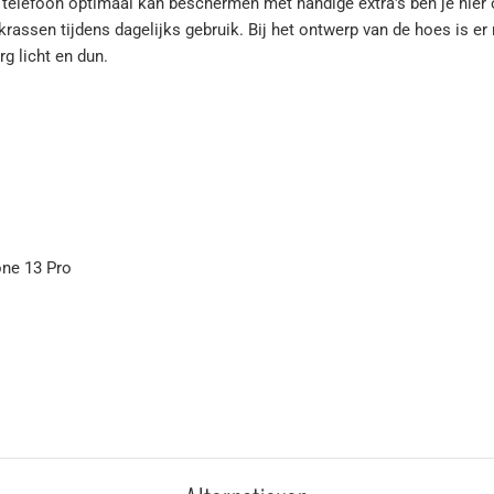
uw telefoon optimaal kan beschermen met handige extra's ben je hier 
krassen tijdens dagelijks gebruik. Bij het ontwerp van de hoes is 
rg licht en dun.
one 13 Pro