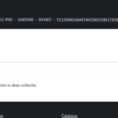
LE IPAD
SAMSUNG
HUAWEI
TELEFOONS
SMARTWATCHES
TABLETS
C
cten in deze collectie
en
Catalogus