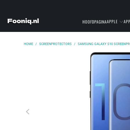
APPLE
APP
HOOFDPAGINA
HOME
/
SCREENPROTECTORS
/
SAMSUNG GALAXY S10 SCREENPR