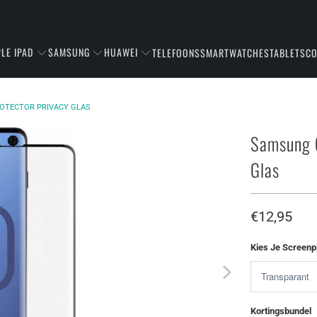
LE IPAD
SAMSUNG
HUAWEI
TELEFOONS
SMARTWATCHES
TABLETS
C
OTECTOR PRIVACY GLAS
Samsung G
Glas
€12,95
Kies Je Screenp
Kortingsbundel