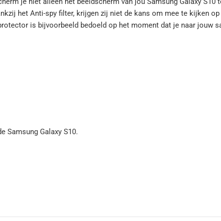
scherm je niet alleen het beeldscherm van jou Samsung Galaxy S10
kzij het Anti-spy filter, krijgen zij niet de kans om mee te kijken
enprotector is bijvoorbeeld bedoeld op het moment dat je naar jouw sa
de Samsung Galaxy S10.