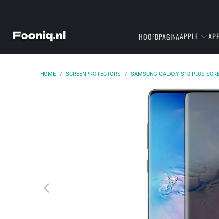
APPLE
APP
HOOFDPAGINA
HOME
/
SCREENPROTECTORS
/
SAMSUNG GALAXY S10 PLUS SCR