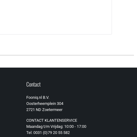
Contact
Fooniq.nl B.V.
Oosterheemplein 304
2721 ND Zoetermeer
CONTACT KLANTENSERVICE
Maandag t/m Vrijdag: 10:00 - 17:00
Tel: 0031 (0)79 20 55 582