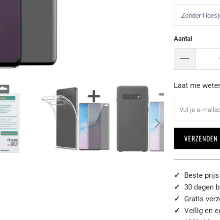
Aantal
Laat
Laat me weten
het
me
weten
wanneer
{{
product
}}
✓
Beste prijs
beschikbaar
✓
30 dagen b
komt
✓
Gratis ver
-
✓
Veilig en 
{{