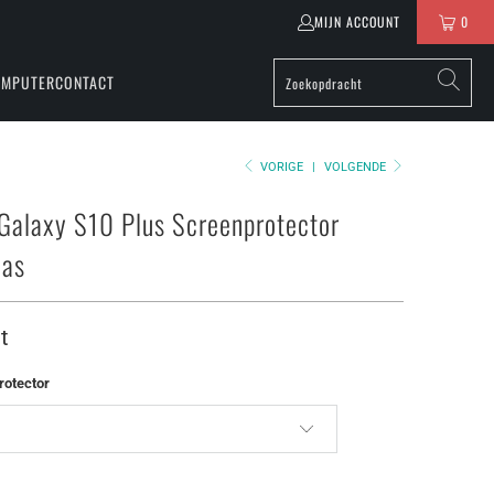
MIJN ACCOUNT
0
OMPUTER
CONTACT
VORIGE
|
VOLGENDE
alaxy S10 Plus Screenprotector
las
t
rotector