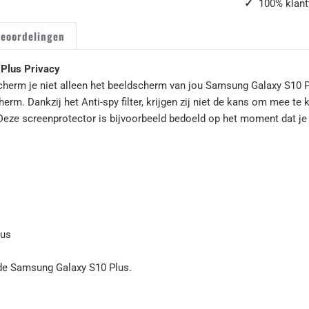
✓
100% klant
url
}}:
eoordelingen
Plus Privacy
cherm je niet alleen het beeldscherm van jou Samsung Galaxy S10 
rm. Dankzij het Anti-spy filter, krijgen zij niet de kans om mee t
t. Deze screenprotector is bijvoorbeeld bedoeld op het moment dat je 
lus
de Samsung Galaxy S10 Plus.