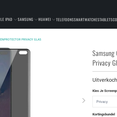
LE IPAD
SAMSUNG
HUAWEI
TELEFOONS
SMARTWATCHES
TABLETS
C
EENPROTECTOR PRIVACY GLAS
Samsung G
Privacy G
Uitverkoch
Kies Je Screenp
Kortingsbundel