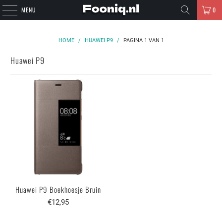
MENU
0
HOME
/
HUAWEI P9
/
PAGINA 1 VAN 1
Huawei P9
Huawei P9 Boekhoesje Bruin
€12,95