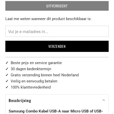
UITVERKOCHT
Laat
Laat me weten wanneer dit product beschikbaar is:
het
me
weten
wanneer
{{
product
}}
✓
Beste prijs en service garantie
beschikbaar
✓
30 dagen bedenktermijn
komt
✓
Gratis verzending binnen heel Nederland
-
✓
Veilig en eenvoudig betalen
{{
✓
100% klanttevredenheid
url
}}:
Beschrijving
Samsung Combo Kabel USB-A naar Micro USB of USB-