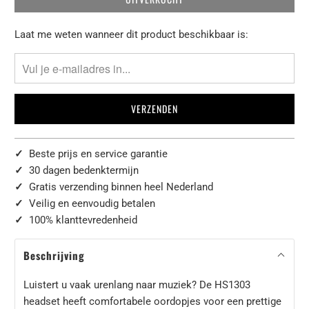
Laat
Laat me weten wanneer dit product beschikbaar is:
het
me
weten
wanneer
{{
product
}}
✓
Beste prijs en service garantie
beschikbaar
✓
30 dagen bedenktermijn
komt
✓
Gratis verzending binnen heel Nederland
-
✓
Veilig en eenvoudig betalen
{{
✓
100% klanttevredenheid
url
}}:
Beschrijving
Luistert u vaak urenlang naar muziek? De HS1303
headset heeft comfortabele oordopjes voor een prettige