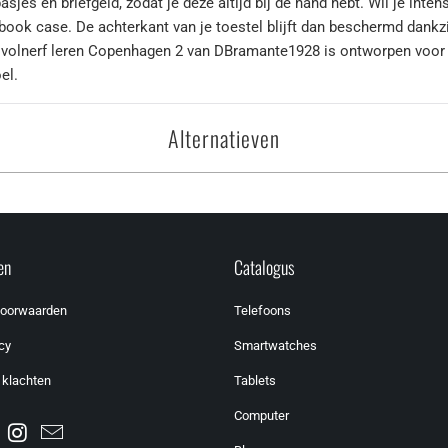
sjes en briefgeld, zodat je deze altijd bij de hand hebt. Wil je inten
en book case. De achterkant van je toestel blijft dan beschermd da
volnerf leren Copenhagen 2 van DBramante1928 is ontworpen voor 
el.
Alternatieven
en
Catalogus
voorwaarden
Telefoons
cy
Smartwatches
 klachten
Tablets
Computer