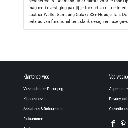
beschermd is. Daarnaast is er ruimte voor je (bank)pa
magneetbevestiging pak jij je toestel zo uit de ler
Leather Wallet Samsung Galaxy S8+ Hoesje Tan. De 
behoud van functionaliteit, slank design en luxe gevo
Klantenservice
Voorwaard
Verzending en Bezorging
Algemene 
Klantenservice
Privacy poli
Annuleren & Retourneren
Garantie en
Retourneren