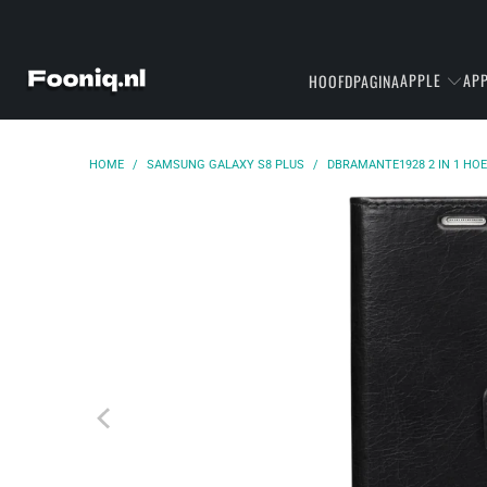
APPLE
APP
HOOFDPAGINA
HOME
/
SAMSUNG GALAXY S8 PLUS
/
DBRAMANTE1928 2 IN 1 HO