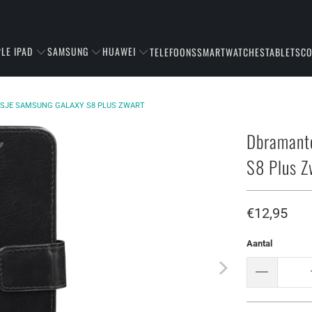
LE IPAD
SAMSUNG
HUAWEI
TELEFOONS
SMARTWATCHES
TABLETS
C
ESJE SAMSUNG GALAXY S8 PLUS ZWART
Dbramant
S8 Plus Z
€12,95
Aantal