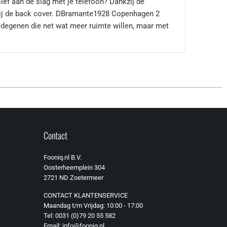
sief aan de slag met je telefoon? Dankzij de
nkzij de back cover. DBramante1928 Copenhagen 2
degenen die net wat meer ruimte willen, maar met
Contact
Fooniq.nl B.V.
Oosterheemplein 304
2721 ND Zoetermeer
CONTACT KLANTENSERVICE
Maandag t/m Vrijdag: 10:00 - 17:00
Tel: 0031 (0)79 20 55 582
Email: info@fooniq.nl