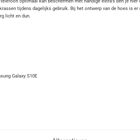
uw telefoon optimaal kan beschermen met handige extra's ben je hier 
krassen tijdens dagelijks gebruik. Bij het ontwerp van de hoes is 
rg licht en dun.
msung Galaxy S10E