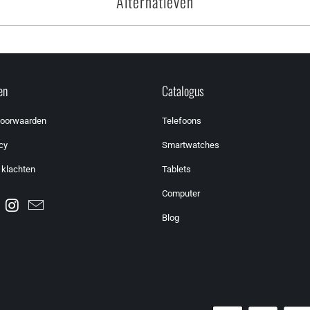
Alternatieven
en
Catalogus
voorwaarden
Telefoons
cy
Smartwatches
 klachten
Tablets
Computer
Blog