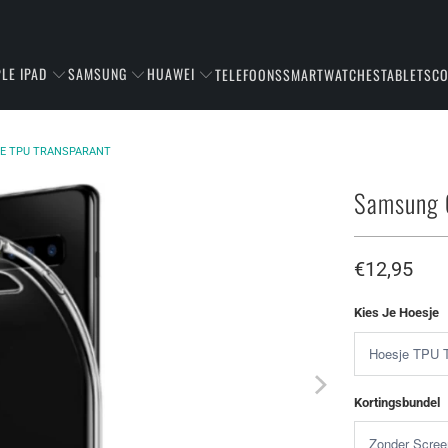
LE IPAD
SAMSUNG
HUAWEI
TELEFOONS
SMARTWATCHES
TABLETS
C
E TPU TRANSPARANT
Samsung 
€12,95
Kies Je Hoesje
Kortingsbundel