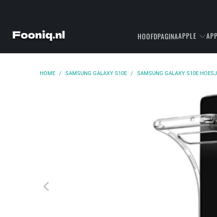
APPLE
APP
HOOFDPAGINA
HOME
/
SAMSUNG GALAXY S10E
/
SAMSUNG GALAXY S10E HOESJ