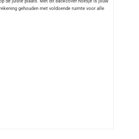
op de juiste plaats. Met dit backcover hoesje is jouw
er rekening gehouden met voldoende ruimte voor alle