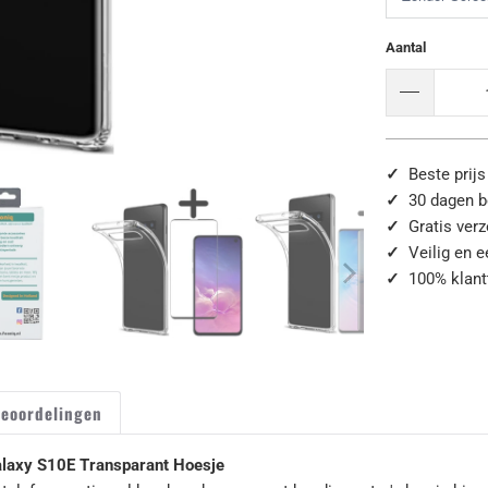
Aantal
✓
Beste prijs
✓
30 dagen b
✓
Gratis ver
✓
Veilig en 
✓
100% klant
eoordelingen
laxy S10E Transparant Hoesje