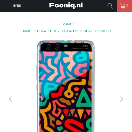
MENU
0
VORIGE
HOME
/
HUAWEI P10
/
HUAWEI P10 HOESJE TPU MULTI